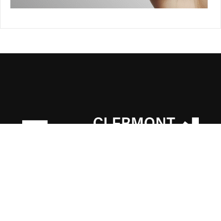
: Clermont School of Business
4 boulevard Trudaine, 63000 Clermont-Ferrand
Une urgence ?
07 61 93 67 06
: concours@clermont-sb.fr