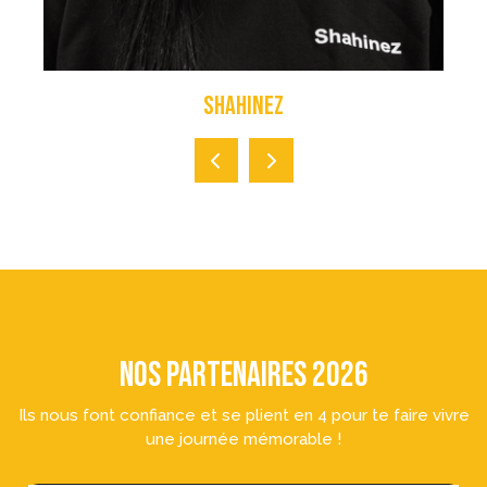
Shahinez
NOS PARTENAIRES 2026
Ils nous font confiance et se plient en 4 pour te faire vivre
une journée mémorable !