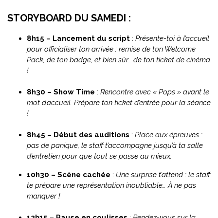
STORYBOARD DU SAMEDI :
8h15 – Lancement du script
:
Présente-toi à l’accueil
pour officialiser ton arrivée : remise de ton Welcome
Pack, de ton badge, et bien sûr… de ton ticket de cinéma
!
8h30 – Show Time
:
Rencontre avec « Pops » avant le
mot d’accueil. Prépare ton ticket d’entrée pour la séance
!
8h45 – Début des auditions
:
Place aux épreuves :
pas de panique, le staff t’accompagne jusqu’à ta salle
d’entretien pour que tout se passe au mieux.
10h30 – Scène cachée
:
Une surprise t’attend : le staff
te prépare une représentation inoubliable… À ne pas
manquer !
12h15 – Pause en coulisses
:
Rendez-vous sur la