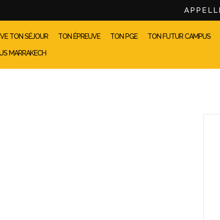
APPELL
VE TON SÉJOUR
TON ÉPREUVE
TON PGE
TON FUTUR CAMPUS
US MARRAKECH
L