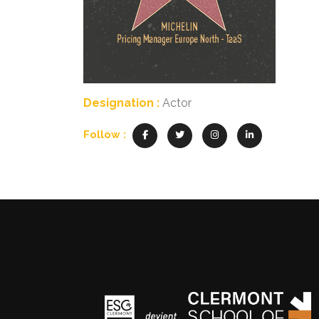
Designation :
Actor
Follow :
Navigation
de
l’article