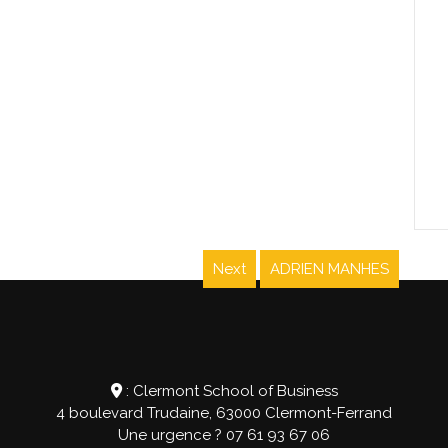
Next
ADRIEN MANHES
Next
post:
: Clermont School of Business
4 boulevard Trudaine, 63000 Clermont-Ferrand
Une urgence ?
07 61 93 67 06