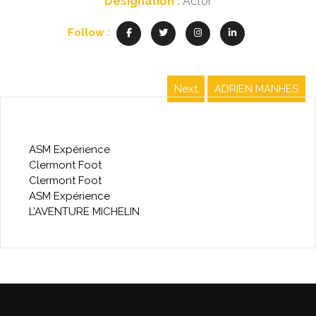
Designation :
Actor
Follow :
Navigation
Next
ADRIEN MANHES
Next
de
post:
LES SORTIES DE LA SEMAINE
l’article
ASM Expérience
Clermont Foot
Clermont Foot
ASM Expérience
L’AVENTURE MICHELIN