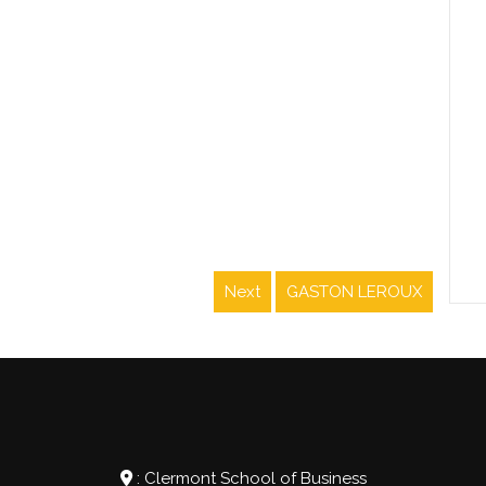
Next
GASTON LEROUX
Next
post:
: Clermont School of Business