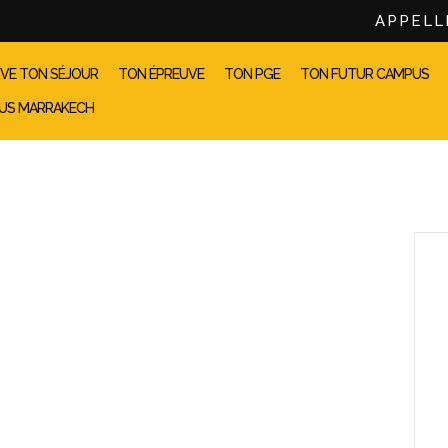
APPELL
VE TON SÉJOUR
TON ÉPREUVE
TON PGE
TON FUTUR CAMPUS
US MARRAKECH
L